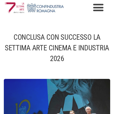
Premio Cinema e Industria
Programma
CONCLUSA CON SUCCESSO LA
Edizioni
SETTIMA ARTE CINEMA E INDUSTRIA
News
2026
Gallery
Contatti
Informazioni Privacy