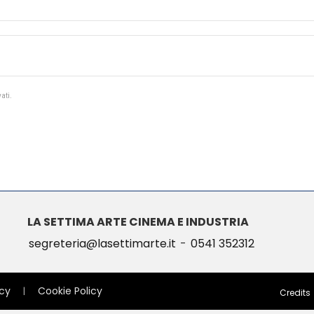
ati.
LA SETTIMA ARTE CINEMA E INDUSTRIA
segreteria@lasettimarte.it
-
0541 352312
icy
Cookie Policy
|
Credits