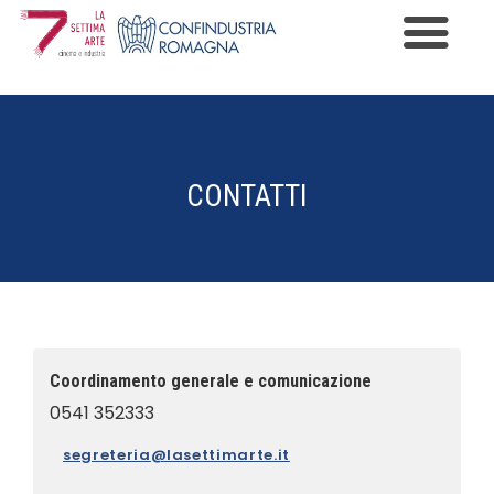
Premio Cinema e Industria
Programma
CONTATTI
Edizioni
News
Gallery
Contatti
Coordinamento generale e comunicazione
Informazioni Privacy
0541 352333
segreteria@lasettimarte.it