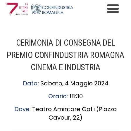
Premio Cinema e Industria
Programma
CERIMONIA DI CONSEGNA DEL
Edizioni
PREMIO CONFINDUSTRIA ROMAGNA
News
CINEMA E INDUSTRIA
Gallery
Data:
Sabato, 4 Maggio 2024
Contatti
Orario:
18:30
Informazioni Privacy
Dove:
Teatro Amintore Galli (Piazza
Cavour, 22)