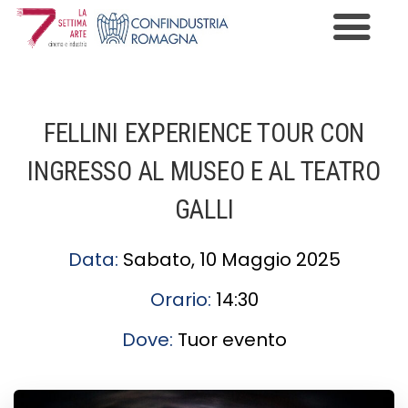
Premio Cinema e Industria
Programma
FELLINI EXPERIENCE TOUR CON
Edizioni
INGRESSO AL MUSEO E AL TEATRO
News
GALLI
Gallery
Data:
Sabato, 10 Maggio 2025
Contatti
Orario:
14:30
Informazioni Privacy
Dove:
Tuor evento