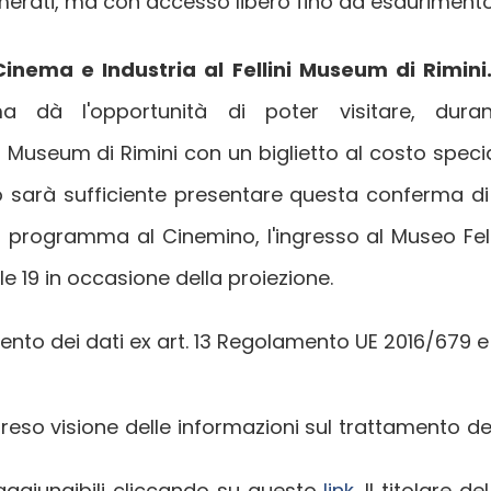
erati, ma con accesso libero fino ad esaurimento 
inema e Industria al Fellini Museum di Rimini
 dà l'opportunità di poter visitare, duran
ni Museum di Rimini con un biglietto al costo speci
 sarà sufficiente presentare questa conferma di 
 programma al Cinemino, l'ingresso al Museo Felli
lle 19 in occasione della proiezione.
mento dei dati ex art. 13 Regolamento UE 2016/679 
eso visione delle informazioni sul trattamento dei d
raggiungibili cliccando su questo
link
. Il titolare 