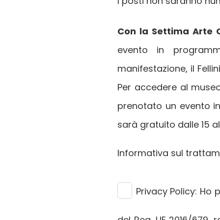
I posti non saranno num
Con la Settima Arte C
evento in programma
manifestazione, il Felli
Per accedere al museo
prenotato un evento in
sarà gratuito dalle 15 a
Informativa sul tratta
Privacy Policy:
Ho pr
del Reg. UE 2016/679, 