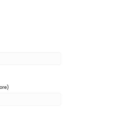
News
Gallery
Contatti
Informazioni Privacy
ore)