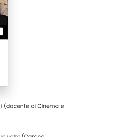
ini (docente di Cinema e
ue volte
(Carocci,