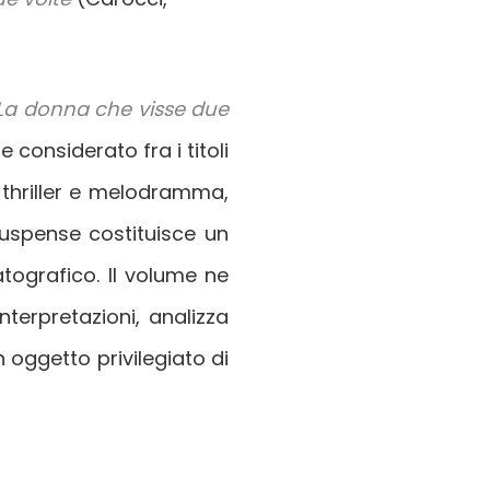
La donna che visse due
 considerato fra i titoli
, thriller e melodramma,
suspense costituisce un
tografico. Il volume ne
interpretazioni, analizza
un oggetto privilegiato di
Premio Cinema e Industria
Programma
Edizioni