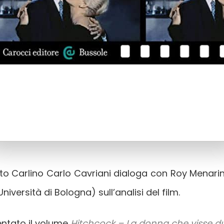
esto Carlino Carlo Cavriani dialoga con Roy Menar
Università di Bologna) sull’analisi del film.
entato il volume
Hitchcock – La donna che visse d