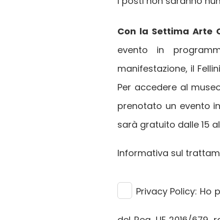
I posti non saranno num
Con la Settima Arte C
evento in programma
manifestazione, il Felli
Per accedere al museo
prenotato un evento in
sarà gratuito dalle 15 a
Informativa sul tratta
Privacy Policy:
Ho pr
del Reg. UE 2016/679, 