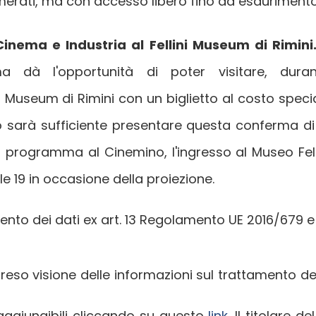
erati, ma con accesso libero fino ad esaurimento 
inema e Industria al Fellini Museum di Rimini
 dà l'opportunità di poter visitare, duran
ni Museum di Rimini con un biglietto al costo speci
 sarà sufficiente presentare questa conferma di 
 programma al Cinemino, l'ingresso al Museo Felli
lle 19 in occasione della proiezione.
mento dei dati ex art. 13 Regolamento UE 2016/679 
eso visione delle informazioni sul trattamento dei d
raggiungibili cliccando su questo
link
. Il titolare 