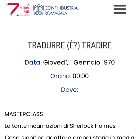
Premio Cinema e Industria
Programma
TRADURRE (È?) TRADIRE
Edizioni
Data:
Giovedì, 1 Gennaio 1970
News
Orario:
00:00
Gallery
Dove:
Contatti
Informazioni Privacy
MASTERCLASS
Le tante incarnazioni di Sherlock Holmes
Cosa significa adattare grandi storie in media