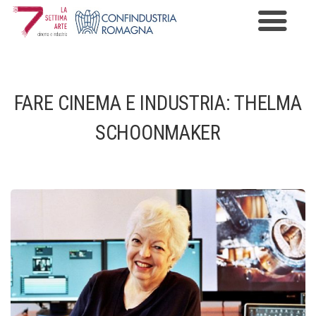
Premio Cinema e Industria
Programma
FARE CINEMA E INDUSTRIA: THELMA
Edizioni
SCHOONMAKER
News
Gallery
Contatti
Informazioni Privacy