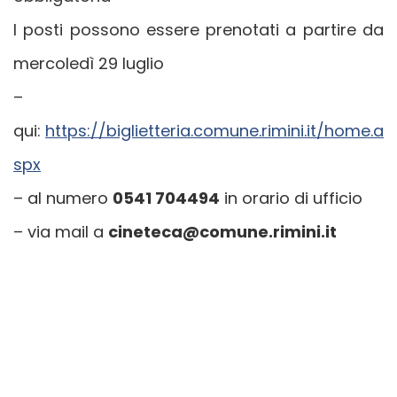
I posti possono essere prenotati a partire da
mercoledì 29 luglio
–
qui:
https://biglietteria.comune.rimini.it/home.a
spx
– al numero
0541 704494
in orario di ufficio
– via mail a
cineteca@comune.rimini.it