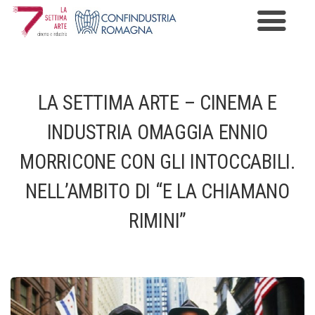
Premio Cinema e Industria
Programma
LA SETTIMA ARTE – CINEMA E
Edizioni
INDUSTRIA OMAGGIA ENNIO
News
MORRICONE CON GLI INTOCCABILI.
NELL’AMBITO DI “E LA CHIAMANO
Gallery
RIMINI”
Contatti
Informazioni Privacy