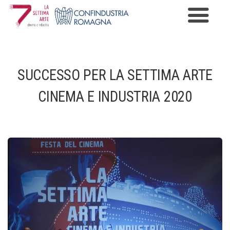
Premio Cinema e Industria
Programma
SUCCESSO PER LA SETTIMA ARTE
Edizioni
CINEMA E INDUSTRIA 2020
News
Gallery
Contatti
Informazioni Privacy