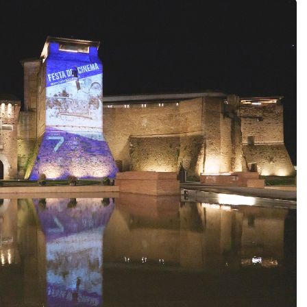
Premio Cinema e Industria
Programma
Edizioni
News
Gallery
Contatti
Informazioni Privacy